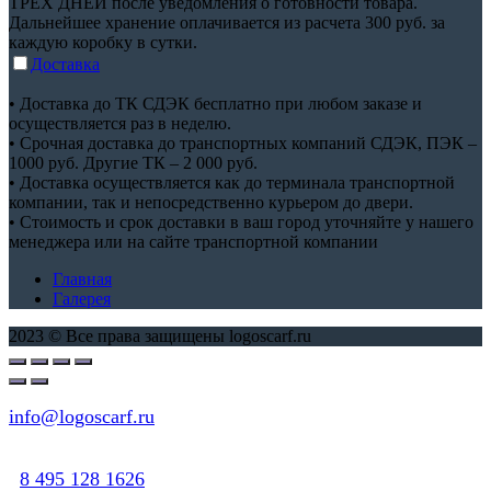
ТРЕХ ДНЕЙ после уведомления о готовности товара.
Дальнейшее хранение оплачивается из расчета 300 руб. за
каждую коробку в сутки.
Доставка
• Доставка до ТК СДЭК бесплатно при любом заказе и
осуществляется раз в неделю.
• Срочная доставка до транспортных компаний СДЭК, ПЭК –
1000 руб. Другие ТК – 2 000 руб.
• Доставка осуществляется как до терминала транспортной
компании, так и непосредственно курьером до двери.
• Стоимость и срок доставки в ваш город уточняйте у нашего
менеджера или на сайте транспортной компании
Главная
Галерея
2023 © Все права защищены logoscarf.ru
info@logoscarf.ru
8 495 128 1626