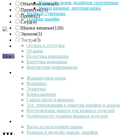
Носки со своим дизайном спортивные
Объемная вязка
(6)
Носки вязаные, крупная вязка
Премиум
(23)
Вязаные сувениры
Промо
(2)
Готовые шарфы
Снуд
(4)
Шапки вязаные
(126)
Эконом
(3)
О компании
Экстра
(3)
Оплата и отгрузка
Элит
(15)
Отзывы
Политика компании
Шок цена
Карточка компании
Контактная информация
Ваш лолотип
Жаккардовая вязка
Вышивка
Этикетка
Бирка-шеврон
Смена цвета в вязании
Тех. требованиям к макетам шарфов и шапок
Изготовление макета для вязаных изделий
Особенности дизайна вязаных изделий
Продукция
Виды используемой пряжи
Разница в моделях шапок, шарфов