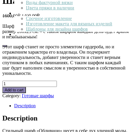
Шарф «Oblivion Mode»
Виды фактурной вязки
Цвета пряжи в наличии
Услуги
1600,00
₽
1400,00
₽
Срочное изготовление
Изготовление макета для вязаных изделий
Шарф “Oblivion Mode” связан из экологичной полушерсти,
Шаблоны для дизайна шарфов
размер 200х23 см. – с таким шарфом каждый день будет ярким
Наши работы
и незабываемым!
Этот шарф станет не просто элементом гардероба, но и
отражением характера его владельца. Он подчеркнет
индивидуальность, добавит уверенности и станет верным
спутником в любых начинаниях. С таким шарфом каждый
шаг будет наполнен смыслом и уверенностью в собственной
уникальности.
Шарф
«Oblivion
Add to cart
Mode»
Category:
Готовые шарфы
quantity
Description
Description
Стильный шарф «Обливион» несет в себе дух уличной моды.