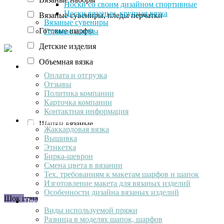
Носки со своим дизайном спортивные
Носки вязаные, крупная вязка
Вязаные сувениры, пледы перчатки
Вязаные сувениры
Готовые шарфы
Готовые шарфы
Детские изделия
Объемная вязка
О компании
Оплата и отгрузка
Премиум
Отзывы
Промо
Политика компании
Карточка компании
Снуд
Контактная информация
Ваш лолотип
Шапки вязаные
Жаккардовая вязка
Вышивка
Эконом
Этикетка
Экстра
Бирка-шеврон
Смена цвета в вязании
Элит
Тех. требованиям к макетам шарфов и шапок
Изготовление макета для вязаных изделий
Особенности дизайна вязаных изделий
Шок цена
Продукция
Виды используемой пряжи
Разница в моделях шапок, шарфов