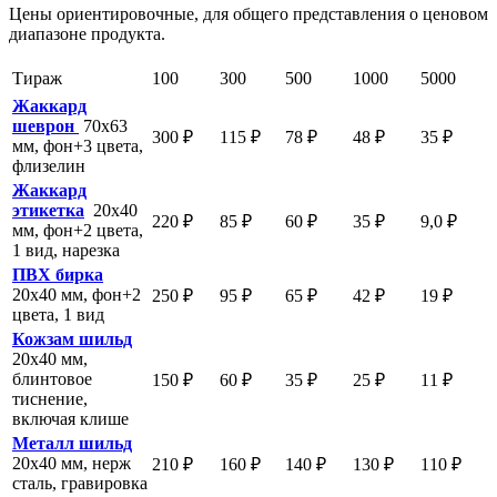
Цены ориентировочные, для общего представления о ценовом
диапазоне продукта.
Тираж
100
300
500
1000
5000
Жаккард
шеврон
70х63
300 ₽
115 ₽
78 ₽
48 ₽
35 ₽
мм, фон+3 цвета,
флизелин
Жаккард
этикетка
20х40
220 ₽
85 ₽
60 ₽
35 ₽
9,0 ₽
мм, фон+2 цвета,
1 вид, нарезка
ПВХ бирка
20х40 мм, фон+2
250 ₽
95 ₽
65 ₽
42 ₽
19 ₽
цвета, 1 вид
Кожзам шильд
20х40 мм,
блинтовое
150 ₽
60 ₽
35 ₽
25 ₽
11 ₽
тиснение,
включая клише
Металл шильд
20х40 мм, нерж
210 ₽
160 ₽
140 ₽
130 ₽
110 ₽
сталь, гравировка