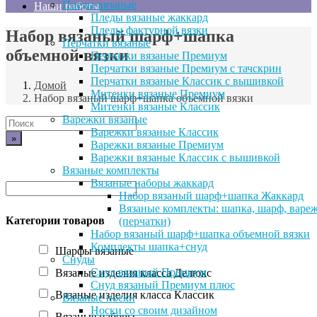
Пледы вязаные
Наши работы
Пледы вязаные жаккард
Пледы фактурной вязки
Набор вязаный шарф+шапка
Перчатки вязаные
объемной вязки
Перчатки вязаные Премиум
Перчатки вязаные Премиум с тачскрин
Перчатки вязаные Классик с вышивкой
Домой
Митенки вязаные Премиум
Набор вязаный шарф+шапка объемной вязки
Митенки вязаные Классик
Варежки вязаные
Поиск
Варежки вязаные Классик
по:
Варежки вязаные Премиум
Варежки вязаные Классик с вышивкой
Вязаные комплекты
Вязаные наборы жаккард
Набор вязаный шарф+шапка Жаккард
Вязаные комплекты: шапка, шарф, варе
Категории товаров
(перчатки)
Набор вязаный шарф+шапка объемной вязки
Комплекты шапка+снуд
Шарфы вязаные
Снуды
Снуд вязаный Премиум
Вязаные изделия класса Делюкс
Снуд вязаный Премиум плюс
Вязаные изделия класса Классик
Вязаные носки
Носки со своим дизайном
Вязаные наборы