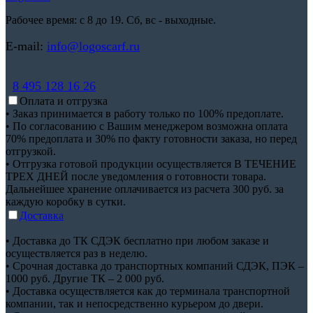
Рабочее время: с 8 до 19. Сб, вс - выходные.
E-mail:
info@logoscarf.ru
8 495 128 16 26
Оплата и отгрузка
• Заказ принимается в работу только по 100% предоплате.
• По согласованию с Вашим менеджером возможна оплата
70% предоплата и 30% по факту готовности заказа, но перед
отгрузкой.
• Отгрузка готовой продукции осуществляется В ТЕЧЕНИЕ
ТРЕХ ДНЕЙ после уведомления о готовности товара.
Дальнейшее хранение оплачивается из расчета 300 руб. за
каждую коробку в сутки.
Доставка
• Доставка до ТК СДЭК бесплатно при любом заказе и
осуществляется раз в неделю.
• Срочная доставка до транспортных компаний СДЭК, ПЭК –
1000 руб. Другие ТК – 2 000 руб.
• Доставка осуществляется как до терминала транспортной
компании, так и непосредственно курьером до двери.