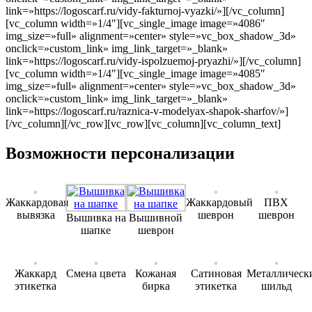
link=»https://logoscarf.ru/vidy-fakturnoj-vyazki/»][/vc_column]
[vc_column width=»1/4″][vc_single_image image=»4086″
img_size=»full» alignment=»center» style=»vc_box_shadow_3d»
onclick=»custom_link» img_link_target=»_blank»
link=»https://logoscarf.ru/vidy-ispolzuemoj-pryazhi/»][/vc_column]
[vc_column width=»1/4″][vc_single_image image=»4085″
img_size=»full» alignment=»center» style=»vc_box_shadow_3d»
onclick=»custom_link» img_link_target=»_blank»
link=»https://logoscarf.ru/raznica-v-modelyax-shapok-sharfov/»]
[/vc_column][/vc_row][vc_row][vc_column][vc_column_text]
Возможности персонализации
Жаккардовая
Жаккардовый
ПВХ
вывязка
шеврон
шеврон
Вышивка на
Вышивной
шапке
шеврон
Жаккард
Смена цвета
Кожаная
Сатиновая
Металлическ
этикетка
бирка
этикетка
шильд