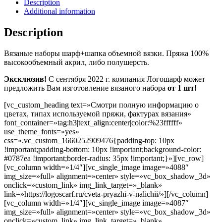
Description
Additional information
Description
Вязаные наборы шарф+шапка объемной вязки.
Пряжа 100%
высокообъемный акрил, либо полушерсть.
Эксклюзив!
С сентября 2022 г. компания Логошарф может
предложить Вам изготовление вязаного набора
от 1 шт!
[vc_custom_heading text=»Смотри полную информацию о
цветах, типах используемой пряжи, фактурах вязания»
font_container=»tag:h3|text_align:center|color:%23ffffff»
use_theme_fonts=»yes»
css=».vc_custom_1660252909476{padding-top: 10px
!important;padding-bottom: 10px !important;background-color:
#0787ea !important;border-radius: 35px !important;}»][vc_row]
[vc_column width=»1/4″][vc_single_image image=»4088″
img_size=»full» alignment=»center» style=»vc_box_shadow_3d»
onclick=»custom_link» img_link_target=»_blank»
link=»https://logoscarf.ru/cveta-pryazhi-v-nalichii/»][/vc_column]
[vc_column width=»1/4″][vc_single_image image=»4087″
img_size=»full» alignment=»center» style=»vc_box_shadow_3d»
onclick=»custom_link» img_link_target=»_blank»