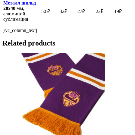
Металл шильд
20х40 мм,
50 ₽
32₽
27₽
22₽
19₽
алюминий,
сублимация
[/vc_column_text]
Related products