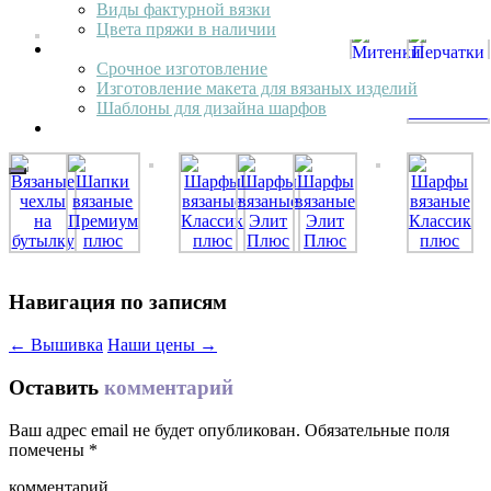
Виды фактурной вязки
Цвета пряжи в наличии
Услуги
Срочное изготовление
Изготовление макета для вязаных изделий
Шаблоны для дизайна шарфов
Наши работы
Навигация по записям
←
Вышивка
Наши цены
→
Оставить
комментарий
Ваш адрес email не будет опубликован.
Обязательные поля
помечены
*
комментарий