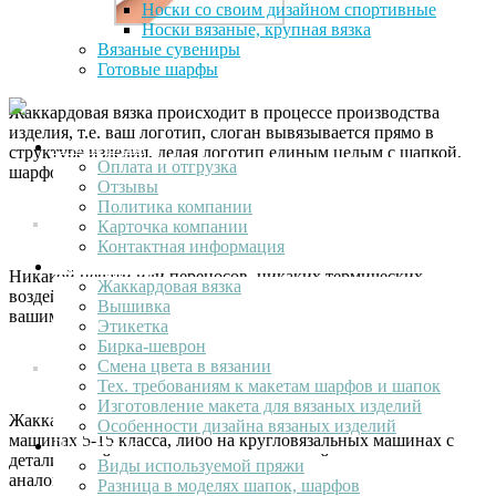
Носки со своим дизайном спортивные
Носки вязаные, крупная вязка
Вязаные сувениры
Готовые шарфы
Жаккардовая вязка происходит в процессе производства
изделия, т.е. ваш логотип, слоган вывязывается прямо в
О компании
структуре изделия, делая логотип единым целым с шапкой,
Оплата и отгрузка
шарфом или пледом.
Отзывы
Политика компании
Карточка компании
Контактная информация
Ваш лолотип
Никакой печати или переносов, никаких термических
Жаккардовая вязка
воздействий на изделие — ваш лого — это единое целое с
Вышивка
вашим шарфом или шапкой.
Этикетка
Бирка-шеврон
Смена цвета в вязании
Тех. требованиям к макетам шарфов и шапок
Изготовление макета для вязаных изделий
Жаккардовая вязка производится на плосковязальных
Особенности дизайна вязаных изделий
машинах 5-15 класса, либо на кругловязальных машинах с
Продукция
детализацией значительно превосходящей плосковязальные
Виды используемой пряжи
аналоги.
Разница в моделях шапок, шарфов