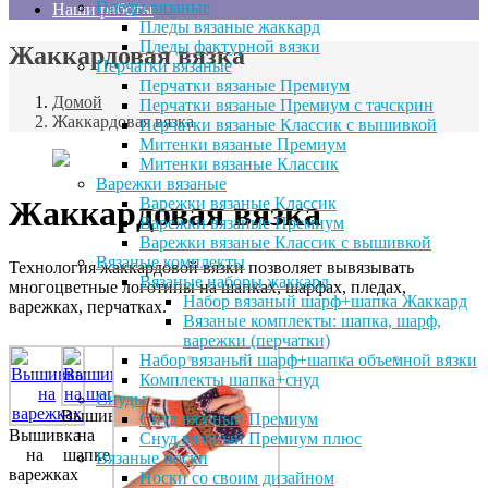
Пледы вязаные
Наши работы
Пледы вязаные жаккард
Пледы фактурной вязки
Жаккардовая вязка
Перчатки вязаные
Перчатки вязаные Премиум
Домой
Перчатки вязаные Премиум с тачскрин
Жаккардовая вязка
Перчатки вязаные Классик с вышивкой
Митенки вязаные Премиум
Митенки вязаные Классик
Варежки вязаные
Варежки вязаные Классик
Жаккардовая вязка
Варежки вязаные Премиум
Варежки вязаные Классик с вышивкой
Вязаные комплекты
Технология жаккардовой вязки позволяет вывязывать
Вязаные наборы жаккард
многоцветные логотипы на шапках, шарфах, пледах,
Набор вязаный шарф+шапка Жаккард
варежках, перчатках.
Вязаные комплекты: шапка, шарф,
варежки (перчатки)
Набор вязаный шарф+шапка объемной вязки
Комплекты шапка+снуд
Снуды
Вышивка
Снуд вязаный Премиум
Вышивка
на
Снуд вязаный Премиум плюс
на
шапке
Вязаные носки
варежках
Носки со своим дизайном