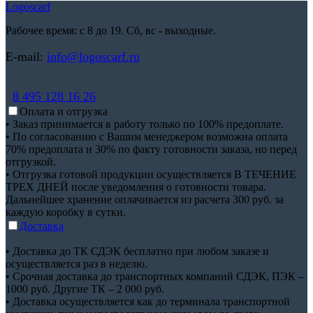
Logoscarf
Рабочее время: с 8 до 19. Сб, вс - выходные.
E-mail:
info@logoscarf.ru
8 495 128 16 26
Оплата и отгрузка
• Заказ принимается в работу только по 100% предоплате.
• По согласованию с Вашим менеджером возможна оплата
70% предоплата и 30% по факту готовности заказа, но перед
отгрузкой.
• Отгрузка готовой продукции осуществляется В ТЕЧЕНИЕ
ТРЕХ ДНЕЙ после уведомления о готовности товара.
Дальнейшее хранение оплачивается из расчета 300 руб. за
каждую коробку в сутки.
Доставка
• Доставка до ТК СДЭК бесплатно при любом заказе и
осуществляется раз в неделю.
• Срочная доставка до транспортных компаний СДЭК, ПЭК –
1000 руб. Другие ТК – 2 000 руб.
• Доставка осуществляется как до терминала транспортной