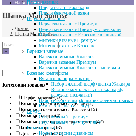
Пледы вязаные
Наши работы
Пледы вязаные жаккард
Пледы фактурной вязки
Шапка Man Sunrise
Перчатки вязаные
Перчатки вязаные Премиум
Домой
Перчатки вязаные Премиум с тачскрин
Шапка Man Sunrise
Перчатки вязаные Классик с вышивкой
Митенки вязаные Премиум
Поиск
Митенки вязаные Классик
по:
Варежки вязаные
Варежки вязаные Классик
Варежки вязаные Премиум
Варежки вязаные Классик с вышивкой
Вязаные комплекты
Вязаные наборы жаккард
Набор вязаный шарф+шапка Жаккард
Категории товаров
Вязаные комплекты: шапка, шарф,
варежки (перчатки)
Шарфы вязаные
(52)
Набор вязаный шарф+шапка объемной вязки
Вязаные изделия класса Делюкс
(2)
Комплекты шапка+снуд
Вязаные изделия класса Классик
(15)
Снуды
Вязаные наборы
(4)
Снуд вязаный Премиум
Вязаные сувениры, пледы перчатки
(42)
Снуд вязаный Премиум плюс
Вязаные носки
Готовые шарфы
(13)
Носки со своим дизайном
Детские изделия
(10)