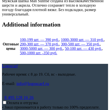
Мужская шапка Man Sunrise создана из высококачественной
шерсти и акрила. Отлично сохраняет тепло в холодную
погоду благодаря плотной вязке. Без подкладки, размер
универсальный.
Additional information
100-199 шт. — 390 руб.
,
1000-3000 шт. — 310 руб.
,
Оптовые
200-300 шт. — 370 руб.
,
300-500 шт. — 350 руб.
,
цены
3000-5000 шт. — 300 руб.
,
50-100 шт. — 430 руб.
,
500-1000 шт. -350 руб.
Logoscarf
Рабочее время: с 8 до 19. Сб, вс - выходные.
E-mail:
info@logoscarf.ru
8 495 128 16 26
Оплата и отгрузка
• Заказ принимается в работу только по 100% предоплате.