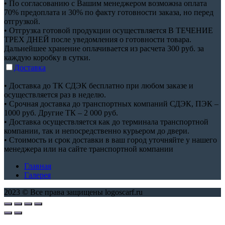
• По согласованию с Вашим менеджером возможна оплата
70% предоплата и 30% по факту готовности заказа, но перед
отгрузкой.
• Отгрузка готовой продукции осуществляется В ТЕЧЕНИЕ
ТРЕХ ДНЕЙ после уведомления о готовности товара.
Дальнейшее хранение оплачивается из расчета 300 руб. за
каждую коробку в сутки.
Доставка
• Доставка до ТК СДЭК бесплатно при любом заказе и
осуществляется раз в неделю.
• Срочная доставка до транспортных компаний СДЭК, ПЭК –
1000 руб. Другие ТК – 2 000 руб.
• Доставка осуществляется как до терминала транспортной
компании, так и непосредственно курьером до двери.
• Стоимость и срок доставки в ваш город уточняйте у нашего
менеджера или на сайте транспортной компании
Главная
Галерея
2023 © Все права защищены logoscarf.ru