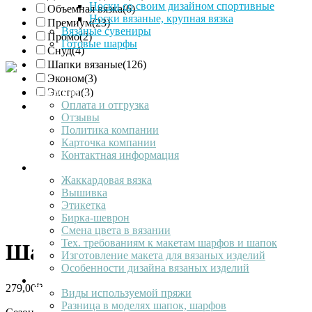
Носки со своим дизайном спортивные
Объемная вязка
(6)
Носки вязаные, крупная вязка
Премиум
(23)
Вязаные сувениры
Промо
(2)
Готовые шарфы
Снуд
(4)
Шапки вязаные
(126)
Эконом
(3)
О компании
Экстра
(3)
Оплата и отгрузка
Элит
(15)
Отзывы
Политика компании
Карточка компании
Контактная информация
Ваш лолотип
Жаккардовая вязка
Вышивка
Этикетка
Бирка-шеврон
Смена цвета в вязании
Тех. требованиям к макетам шарфов и шапок
Шапка Man Sunrise
Изготовление макета для вязаных изделий
Особенности дизайна вязаных изделий
Продукция
279,00
₽
Виды используемой пряжи
Разница в моделях шапок, шарфов