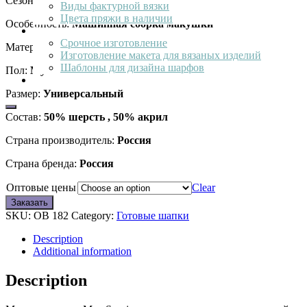
Сезон:
Осень-Весна
Виды фактурной вязки
Цвета пряжи в наличии
Особенность:
Машинная сборка макушки
Услуги
Срочное изготовление
Материал подкладки:
Без подкладки
Изготовление макета для вязаных изделий
Шаблоны для дизайна шарфов
Пол:
Мужской
Наши работы
Размер:
Универсальный
Состав:
50% шерсть , 50% акрил
Страна производитель:
Россия
Страна бренда:
Россия
Оптовые цены
Clear
Заказать
SKU:
ОВ 182
Category:
Готовые шапки
Description
Additional information
Description