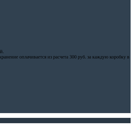
й.
нение оплачивается из расчета 300 руб. за каждую коробку в