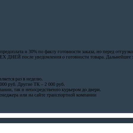
едоплата и 30% по факту готовности заказа, но перед отгрузко
 ДНЕЙ после уведомления о готовности товара. Дальнейшее хра
ляется раз в неделю.
00 руб. Другие ТК – 2 000 руб.
пании, так и непосредственно курьером до двери.
менеджера или на сайте транспортной компании