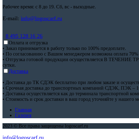
Рабочее время: с 8 до 19. Сб, вс - выходные.
E-mail:
info@logoscarf.ru
8 495 128 16 26
Оплата и отгрузка
• Заказ принимается в работу только по 100% предоплате.
• По согласованию с Вашим менеджером возможна оплата 70% пр
• Отгрузка готовой продукции осуществляется В ТЕЧЕНИЕ ТРЕХ
сутки.
Доставка
• Доставка до ТК СДЭК бесплатно при любом заказе и осуществ
• Срочная доставка до транспортных компаний СДЭК, ПЭК – 10
• Доставка осуществляется как до терминала транспортной ком
• Стоимость и срок доставки в ваш город уточняйте у нашего 
Главная
Галерея
2023 © Все права защищены logoscarf.ru
info@logoscarf.ru