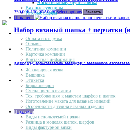
Носки вязаные, крупная вязка
Вязаные сувениры
350,00
₽
190,00
₽
0000
Select options
Заказать
Готовые шарфы
Шок цена
Набор вязаный шапка + перчатки (
О компании
Оплата и отгрузка
1200,00
₽
1050,00
₽
0000
Select options
Заказать
Отзывы
Шок цена
Политика компании
Карточка компании
Контактная информация
Набор вязаный шарф+шапка Жакк
Ваш лолотип
Жаккардовая вязка
1130,00
₽
1040,00
₽
0000
Select options
Заказать
Вышивка
Шок цена
Этикетка
Бирка-шеврон
Смена цвета в вязании
Набор вязаный шарф+шапка объемн
Тех. требованиям к макетам шарфов и шапок
Изготовление макета для вязаных изделий
1130,00
₽
1040,00
₽
0000
Select options
Заказать
Особенности дизайна вязаных изделий
Шок цена
Продукция
Виды используемой пряжи
Разница в моделях шапок, шарфов
Набор вязаный шарф+шапка+вареж
Виды фактурной вязки