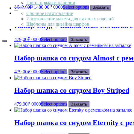
Цвета пряжи в наличии
1640,00
₽
1480,00
₽
0000
Select options
Заказать
Услуги
Срочное изготовление
Изготовление макета для вязаных изделий
Шаблоны для дизайна шарфов
Набор Снуд + шапка Man Cerulean 
Наши работы
479,00
₽
0000
Select options
Заказать
Набор шапка со снудом Almost с ре
479,00
₽
0000
Select options
Заказать
Набор шапка со снудом Boy Striped
479,00
₽
0000
Select options
Заказать
Набор шапка со снудом Eternity с р