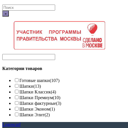
Поиск
по:
Категории товаров
Готовые шапки
(107)
Шапки
(13)
Шапки Классик
(4)
Шапки Премиум
(10)
Шапки фактурные
(3)
Шапки Эконом
(1)
Шапки Элит
(2)
Logoscarf