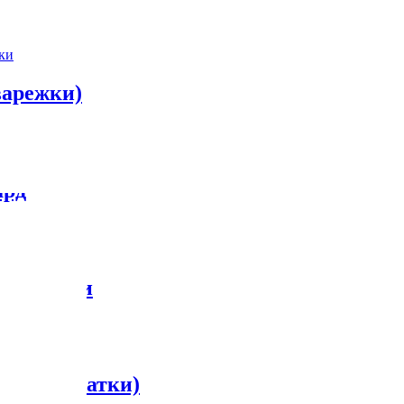
варежки)
ард
ой вязки
ки (перчатки)