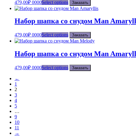
479,00
₽
0000
Select options
Заказать
Набор шапка со снудом Man Amaryll
479,00
₽
0000
Select options
Заказать
Набор шапка со снудом Man Amarylli
479,00
₽
0000
Select options
Заказать
←
1
2
3
4
5
…
9
10
11
→