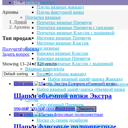
Пледы вязаные
Наши работы
Пледы вязаные жаккард
Архивы
Пледы фактурной вязки
Перчатки вязаные
Домой
Перчатки вязаные Премиум
Архивы
Перчатки вязаные Премиум с тачскрин
Перчатки вязаные Классик с вышивкой
Топ продаж
Митенки вязаные Премиум
Митенки вязаные Классик
Варежки вязаные
Получить образцы
Варежки вязаные Классик
Задать вопрос
Варежки вязаные Премиум
Варежки вязаные Классик с вышивкой
Showing 13–24 of 126 results
Вязаные комплекты
Вязаные наборы жаккард
Набор вязаный шарф+шапка Жаккард
Шок цена
Вязаные комплекты: шапка, шарф, вареж
Набор вязаный шарф+шапка объемной вязки
Комплекты шапка+снуд
Шапки объемной вязки Экстра
Снуды
Снуд вязаный Премиум
590,00
₽
500,00
₽
0000
Read more
Заказать
Снуд вязаный Премиум плюс
Шок цена
Вязаные носки
Носки со своим дизайном
Носки со своим дизайном спортивные
Шапки флисовые полноцветные