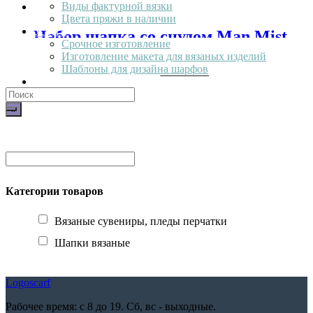
Виды фактурной вязки
Цвета пряжи в наличии
Услуги
Набор шапка со снудом Man Mist
Срочное изготовление
Изготовление макета для вязаных изделий
479,00
₽
0000
Select options
Шаблоны для дизайна шарфов
Заказать
Наши работы
Поиск
по:
Категории товаров
Вязаные сувениры, пледы перчатки
Шапки вязаные
Logoscarf
Рабочее время: с 8 до 19. Сб, вс - выходные.