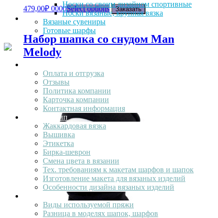
Носки со своим дизайном спортивные
479,00
₽
0000
Select options
Заказать
Носки вязаные, крупная вязка
Вязаные сувениры
Готовые шарфы
Набор шапка со снудом Man
Melody
О компании
Оплата и отгрузка
360,00
₽
–
450,00
₽
0000
Select options
Заказать
Отзывы
Политика компании
Карточка компании
Контактная информация
Ваш лолотип
Жаккардовая вязка
Вышивка
Этикетка
Бирка-шеврон
Смена цвета в вязании
Тех. требованиям к макетам шарфов и шапок
Изготовление макета для вязаных изделий
Особенности дизайна вязаных изделий
Продукция
Виды используемой пряжи
Разница в моделях шапок, шарфов