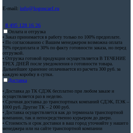
E-mail:
info@logoscarf.ru
8 495 128 16 26
Оплата и отгрузка
• Заказ принимается в работу только по 100% предоплате.
• По согласованию с Вашим менеджером возможна оплата
70% предоплата и 30% по факту готовности заказа, но перед
отгрузкой.
• Отгрузка готовой продукции осуществляется В ТЕЧЕНИЕ
ТРЕХ ДНЕЙ после уведомления о готовности товара.
Дальнейшее хранение оплачивается из расчета 300 руб. за
каждую коробку в сутки.
Доставка
• Доставка до ТК СДЭК бесплатно при любом заказе и
осуществляется раз в неделю.
• Срочная доставка до транспортных компаний СДЭК, ПЭК –
1000 руб. Другие ТК – 2 000 руб.
• Доставка осуществляется как до терминала транспортной
компании, так и непосредственно курьером до двери.
• Стоимость и срок доставки в ваш город уточняйте у нашего
менеджера или на сайте транспортной компании