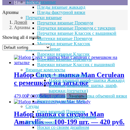
Пледы вязаные
Наши работы
Пледы вязаные жаккард
Архивы
Пледы фактурной вязки
Перчатки вязаные
Домой
Перчатки вязаные Премиум
Архивы
Перчатки вязаные Премиум с тачскрин
Перчатки вязаные Классик с вышивкой
Showing all 4 results
Митенки вязаные Премиум
Митенки вязаные Классик
Варежки вязаные
Варежки вязаные Классик
Варежки вязаные Премиум
Варежки вязаные Классик с вышивкой
Вязаные комплекты
Набор Снуд + шапка Man Cerulean
Вязаные наборы жаккард
Набор вязаный шарф+шапка Жаккард
с ремешком на затылке
Вязаные комплекты: шапка, шарф,
варежки (перчатки)
479,00
₽
0000
Select options
Набор вязаный шарф+шапка объемной вязки
Заказать
Комплекты шапка+снуд
Снуды
Снуд вязаный Премиум
Набор шапка со снудом Man
Снуд вязаный Премиум плюс
Amaryllis — 100-199 шт. — 420 руб.
Вязаные носки
Носки со своим дизайном