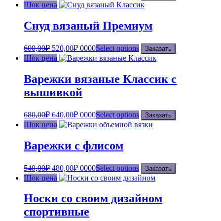
Шок цена
Снуд вязаный Премиум
600,00
₽
520,00
₽
0000
Select options
Заказать
Шок цена
Варежки вязаные Классик с
вышивкой
680,00
₽
640,00
₽
0000
Select options
Заказать
Шок цена
Варежки с флисом
540,00
₽
480,00
₽
0000
Select options
Заказать
Шок цена
Носки со своим дизайном
спортивные