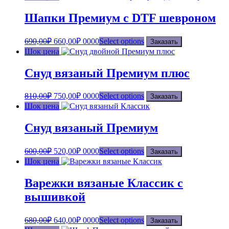
Шапки Премиум с DTF шевроном
690,00
₽
660,00
₽
0000
Select options
Заказать
Шок цена
Снуд вязаный Премиум плюс
810,00
₽
750,00
₽
0000
Select options
Заказать
Шок цена
Снуд вязаный Премиум
600,00
₽
520,00
₽
0000
Select options
Заказать
Шок цена
Варежки вязаные Классик с
вышивкой
680,00
₽
640,00
₽
0000
Select options
Заказать