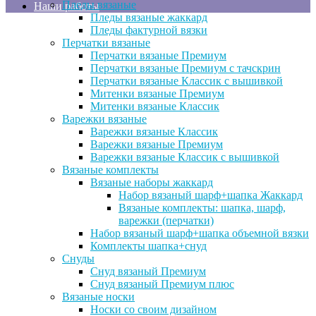
Пледы вязаные
Наши работы
Пледы вязаные жаккард
Пледы фактурной вязки
Шарфы, варежки, перчатки, шапки с
Перчатки вязаные
возможностью нанесения
Перчатки вязаные Премиум
Перчатки вязаные Премиум с тачскрин
оригинальных логотипов, рисунков
Перчатки вязаные Классик с вышивкой
или надписей. Продукция
Митенки вязаные Премиум
Митенки вязаные Классик
изготавливается на заказ с учетом
Варежки вязаные
ваших пожеланий.
Варежки вязаные Классик
Варежки вязаные Премиум
Варежки вязаные Классик с вышивкой
Шарфы, варежки, перчатки, шапки с
Вязаные комплекты
возможностью нанесения
Вязаные наборы жаккард
Набор вязаный шарф+шапка Жаккард
оригинальных логотипов, рисунков
Вязаные комплекты: шапка, шарф,
или надписей. Продукция
варежки (перчатки)
Набор вязаный шарф+шапка объемной вязки
изготавливается на заказ с учетом
Комплекты шапка+снуд
ваших пожеланий.
Снуды
Снуд вязаный Премиум
Снуд вязаный Премиум плюс
Шарфы, варежки, перчатки, шапки с
Вязаные носки
возможностью нанесения
Носки со своим дизайном