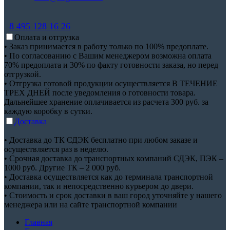
8 495 128 16 26
Оплата и отгрузка
• Заказ принимается в работу только по 100% предоплате.
• По согласованию с Вашим менеджером возможна оплата
70% предоплата и 30% по факту готовности заказа, но перед
отгрузкой.
• Отгрузка готовой продукции осуществляется В ТЕЧЕНИЕ
ТРЕХ ДНЕЙ после уведомления о готовности товара.
Дальнейшее хранение оплачивается из расчета 300 руб. за
каждую коробку в сутки.
Доставка
• Доставка до ТК СДЭК бесплатно при любом заказе и
осуществляется раз в неделю.
• Срочная доставка до транспортных компаний СДЭК, ПЭК –
1000 руб. Другие ТК – 2 000 руб.
• Доставка осуществляется как до терминала транспортной
компании, так и непосредственно курьером до двери.
• Стоимость и срок доставки в ваш город уточняйте у нашего
менеджера или на сайте транспортной компании
Главная