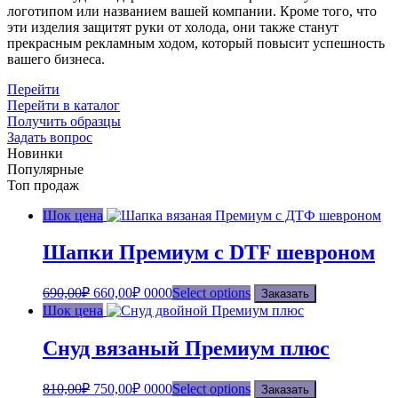
логотипом или названием вашей компании. Кроме того, что
эти изделия защитят руки от холода, они также станут
прекрасным рекламным ходом, который повысит успешность
вашего бизнеса.
Перейти
Перейти в каталог
Получить образцы
Задать вопрос
Новинки
Популярные
Топ продаж
Шок цена
Шапки Премиум с DTF шевроном
690,00
₽
660,00
₽
0000
Select options
Заказать
Шок цена
Снуд вязаный Премиум плюс
810,00
₽
750,00
₽
0000
Select options
Заказать