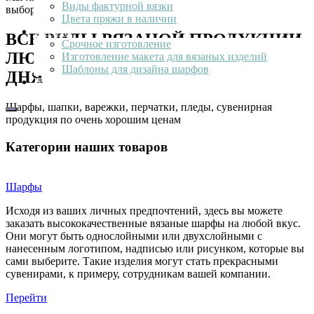
Виды фактурной вязки
выбором, даже если надо "вчера"
Цвета пряжи в наличии
Услуги
ВСЕ ВИДЫ ВЯЗАНОЙ ПРОДУКЦИИ,
Срочное изготовление
ЛЮБАЯ ПЕРСОНАЛИЗАЦИЯ ОТ 1
Изготовление макета для вязаных изделий
Шаблоны для дизайна шарфов
ДНЯ
Наши работы
Шарфы, шапки, варежки, перчатки, пледы, сувенирная
продукция по очень хорошим ценам
Категории наших товаров
Шарфы
Исходя из ваших личных предпочтений, здесь вы можете
заказать высококачественные вязаные шарфы на любой вкус.
Они могут быть однослойными или двухслойными с
нанесенным логотипом, надписью или рисунком, которые вы
сами выберите. Такие изделия могут стать прекрасными
сувенирами, к примеру, сотрудникам вашей компании.
Перейти