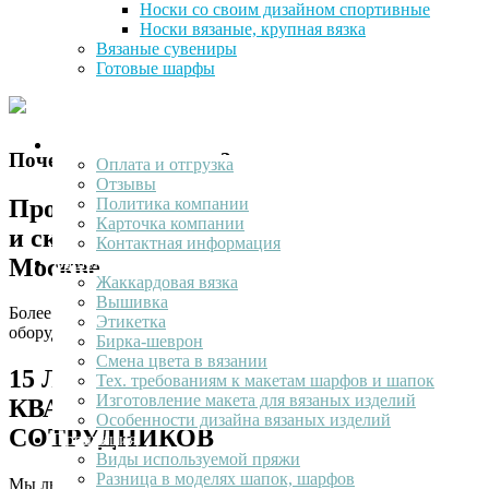
Носки со своим дизайном спортивные
оригинальных логотипов, рисунков
Носки вязаные, крупная вязка
или надписей. Продукция
Вязаные сувениры
Готовые шарфы
изготавливается на заказ с учетом
ваших пожеланий.
О компании
Почему нам доверяют?
Оплата и отгрузка
Отзывы
Производство, отдел продаж, шоу-рум
Политика компании
Карточка компании
и склад на единой территории в
Контактная информация
Москве
Ваш лолотип
Жаккардовая вязка
Вышивка
Более 20 вязальных станков и почти 50 единиц швейного
Этикетка
оборудования
Бирка-шеврон
Смена цвета в вязании
15 ЛЕТ РАБОТЫ - ВЫСОЧАЙШАЯ
Тех. требованиям к макетам шарфов и шапок
Изготовление макета для вязаных изделий
КВАЛИФИКАЦИЯ ВСЕХ
Особенности дизайна вязаных изделий
СОТРУДНИКОВ
Продукция
Виды используемой пряжи
Разница в моделях шапок, шарфов
Мы любим и знаем наше дело и всегда готовы помочь с